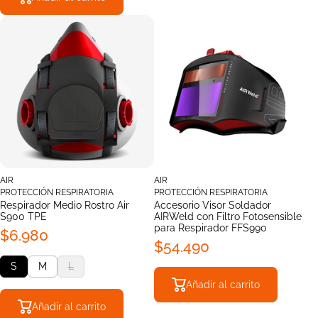
AIR
AIR
PROTECCIÓN RESPIRATORIA
PROTECCIÓN RESPIRATORIA
Respirador Medio Rostro Air
Accesorio Visor Soldador
S900 TPE
AIRWeld con Filtro Fotosensible
para Respirador FFS990
$6.980
$54.490
S
M
L
Añadir al carrito
Añadir al carrito