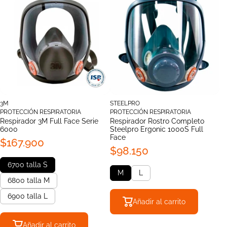
3M
STEELPRO
PROTECCIÓN RESPIRATORIA
PROTECCIÓN RESPIRATORIA
Respirador 3M Full Face Serie
Respirador Rostro Completo
6000
Steelpro Ergonic 1000S Full
Face
$167.900
$98.150
6700 talla S
M
L
6800 talla M
6900 talla L
Añadir al carrito
Añadir al carrito