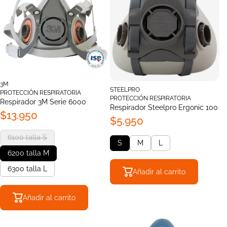
3M
STEELPRO
PROTECCIÓN RESPIRATORIA
PROTECCIÓN RESPIRATORIA
Respirador 3M Serie 6000
Respirador Steelpro Ergonic 100
$13.950
$5.950
6100 talla S
S
M
L
6200 talla M
6300 talla L
Añadir al carrito
Añadir al carrito