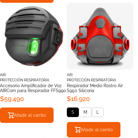
AIR
AIR
PROTECCIÓN RESPIRATORIA
PROTECCIÓN RESPIRATORIA
Accesorio Amplificador de Voz
Respirador Medio Rostro Air
AIRCom para Respirador FFS990
S950 Silicona
$59.490
$16.920
S
M
L
Añadir al carrito
Añadir al carrito