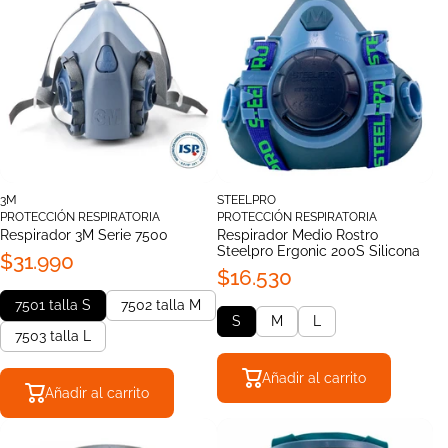
3M
STEELPRO
PROTECCIÓN RESPIRATORIA
PROTECCIÓN RESPIRATORIA
Respirador 3M Serie 7500
Respirador Medio Rostro
Steelpro Ergonic 200S Silicona
$31.990
$16.530
7501 talla S
7502 talla M
S
M
L
7503 talla L
Añadir al carrito
Añadir al carrito