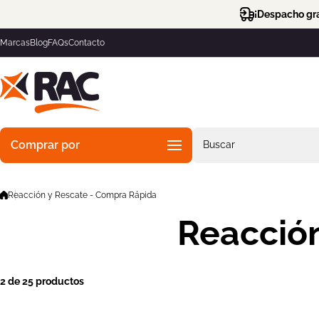
Saltar al contenido
¡Despacho gra
Marcas
Blog
FAQs
Contacto
Comprar por
Buscar
Reacción y Rescate - Compra Rápida
Reacción
2 de 25 productos